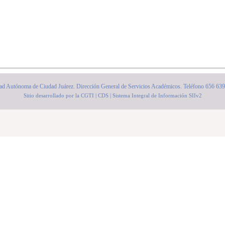
ad Autónoma de Ciudad Juárez. Dirección General de Servicios Académicos. Teléfono 656 63
Sitio desarrollado por la CGTI | CDS | Sistema Integral de Información SIIv2